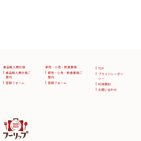
食品輸入商社様
卸売・小売・飲食業様
TOP
食品輸入商社様ご
卸売・小売・飲食業様ご
プライバシーポリ
案内
案内
シー
登録フォーム
登録フォーム
利用規約
お問い合わせ