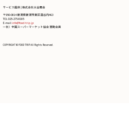
サービス提供 | 株式会社大谷商会
〒950-0814 新潟県新潟市東区逢谷内463
TEL 025-275-8185
E-mail
info@food-trip.jp
一社）全国スーパーマーケット協会 賛助会員
COPYRIGHT © FOOD TRIP All Rights Reserved.